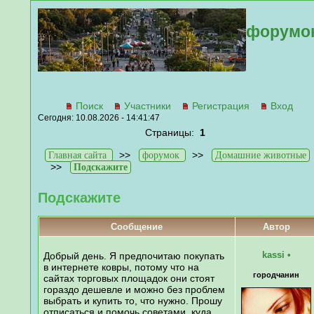
форумо
Поиск
Участники
Регистрация
Вход
Сегодня: 10.08.2026 - 14:41:47
Страницы:
1
>>
>>
Главная сайта
форумок
Домашние животные
>>
Подскажите
Подскажите
Сообщение
Автор
kassi
•
Добрый день. Я предпочитаю покупать
в интернете ковры, потому что на
городчанин
сайтах торговых площадок они стоят
гораздо дешевле и можно без проблем
выбрать и купить то, что нужно. Прошу
отписаться и помочь советами, куда