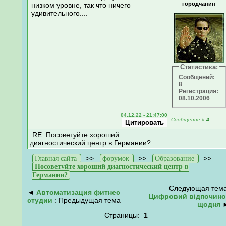
городчанин
низком уровне, так что ничего
удивительного....
Статистика:
Сообщений:
8
Регистрация:
08.10.2006
04.12.22 - 21:47:00
Сообщение
#
4
RE: Посоветуйте хороший
диагностический центр в Германии?
>>
>>
>>
Главная сайта
форумок
Образование
Посоветуйте хороший диагностический центр в
Германии?
Следующая тема
◄
Автоматизация фитнес
Цифровий відпочино
студии
: Предыдущая тема
щодня
Страницы:
1