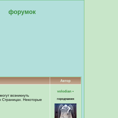
форумок
Автор
volodian
•
могут возникнуть
городчанин
ых Страницах. Некоторые