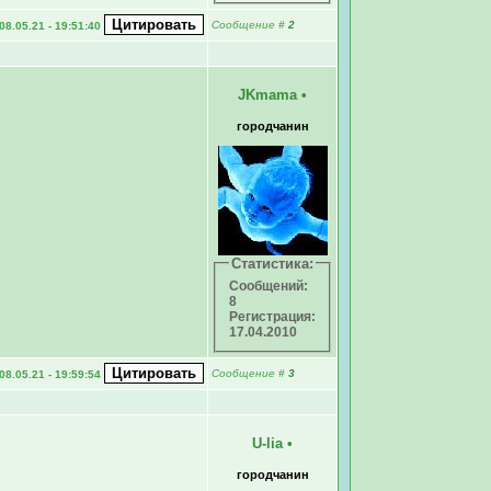
Сообщение
#
2
08.05.21 - 19:51:40
JKmama
•
городчанин
Статистика:
Сообщений:
8
Регистрация:
17.04.2010
Сообщение
#
3
08.05.21 - 19:59:54
U-lia
•
городчанин