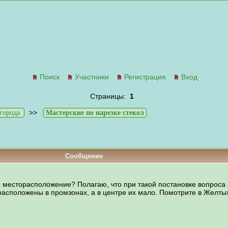
Поиск
Участники
Регистрация
Вход
Страницы:
1
>>
города
Мастерские по нарезке стекол
Сообщение
о месторасположение? Полагаю, что при такой постановке вопроса 
 расположены в промзонах, а в центре их мало. Помотрите в Желт