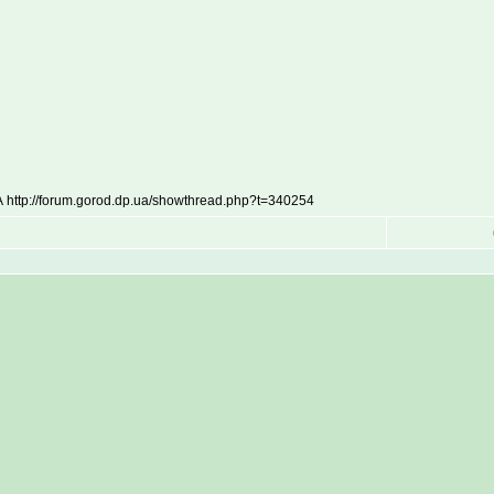
://forum.gorod.dp.ua/showthread.php?t=340254