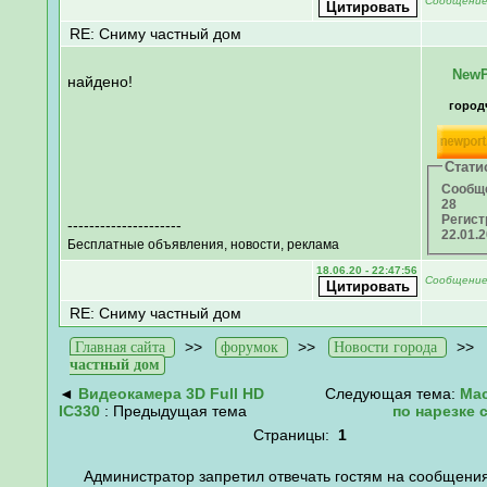
Сообщени
RE: Сниму частный дом
NewP
найдено!
город
Стати
Сообщ
28
Регист
---------------------
22.01.
Бесплатные объявления, новости, реклама
18.06.20 - 22:47:56
Сообщени
RE: Сниму частный дом
>>
>>
>>
Главная сайта
форумок
Новости города
частный дом
◄
Видеокамера 3D Full HD
Следующая тема:
Мас
IC330
: Предыдущая тема
по нарезке 
Страницы:
1
Администратор запретил отвечать гостям на сообщения