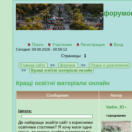
форумо
Поиск
Участники
Регистрация
Вход
Сегодня: 09.08.2026 - 00:59:12
Страницы:
1
>>
>>
Главная сайта
форумок
Отдых и развлечения
>>
Кращі освітні матеріали онлайн
Кращі освітні матеріали онлайн
Сообщение
Автор
Vadim_83
•
Цитата:
городчанин
Де найкраще знайти сайт з корисними
освітніми статтями? Я хочу мати одне
місце, де можна знайти матеріали по