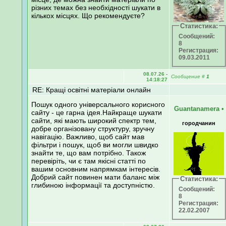
різних темах без необхідності шукати в
кількох місцях. Що рекомендуєте?
Статистика:
Сообщений:
8
Регистрация:
09.03.2011
08.07.26 -
Сообщение
#
1
14:18:27
RE: Кращі освітні матеріали онлайн
Пошук одного універсального корисного
Guantanamera
•
сайту - це гарна ідея.Найкраще шукати
сайти, які мають широкий спектр тем,
городчанин
добре організовану структуру, зручну
навігацію. Важливо, щоб сайт мав
фільтри і пошук, щоб ви могли швидко
знайти те, що вам потрібно. Також
перевіріть, чи є там якісні статті по
вашим основним напрямкам інтересів.
Добрий сайт повинен мати баланс між
Статистика:
глибиною інформації та доступністю.
Сообщений:
8
Регистрация:
22.02.2007