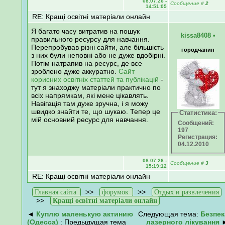
08.07.26 -
Сообщение
#
2
14:51:05
RE: Кращі освітні матеріали онлайн
Я багато часу витратив на пошук
kissa8408
•
правильного ресурсу для навчання.
Перепробував різні сайти, але більшість
городчанин
з них були неповні або не дуже вдобірні.
Потім натрапив на ресурс, де все
зроблено дуже аккуратно.
Сайт
корисних освітніх статтей та публікацій
-
тут я знаходжу матеріали практично по
всіх напрямкам, які мене цікавлять.
Навігація там дуже зручна, і я можу
швидко знайти те, що шукаю. Тепер це
Статистика:
мій основний ресурс для навчання.
Сообщений:
197
Регистрация:
04.12.2010
08.07.26 -
Сообщение
#
3
15:19:12
RE: Кращі освітні матеріали онлайн
>>
>>
Главная сайта
форумок
Отдых и развлечения
>>
Кращі освітні матеріали онлайн
◄
Куплю маленькую актинию
Следующая тема:
Безпек
(Одесса)
: Предыдущая тема
лазерного лікування