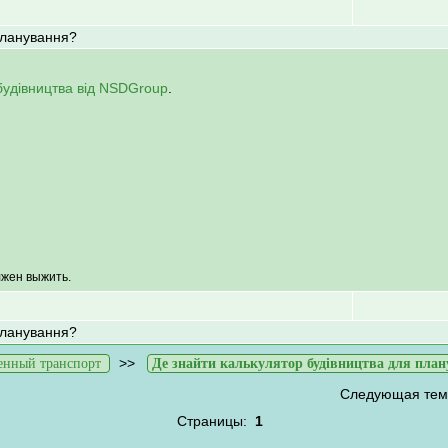
планування?
будівництва від NSDGroup
.
лжен выжить.
планування?
>>
енный транспорт
Де знайти калькулятор будівництва для пла
Следующая тем
Страницы:
1