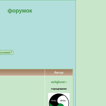
форумок
нування?
Автор
evilghost
•
городчанин