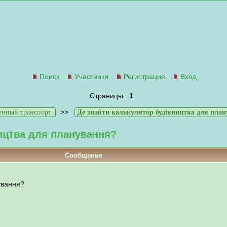
Поиск
Участники
Регистрация
Вход
Страницы:
1
>>
енный транспорт
Де знайти калькулятор будівництва для пла
ицтва для планування?
Сообщение
ування?