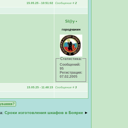
15.05.25 - 10:51:02
Сообщение
#
2
Sl@y
•
городчанин
Статистика:
Сообщений:
95
Регистрация:
07.02.2005
15.05.25 - 11:48:15
Сообщение
#
3
нування?
а:
Сроки изготовления шкафов в Боярке
►