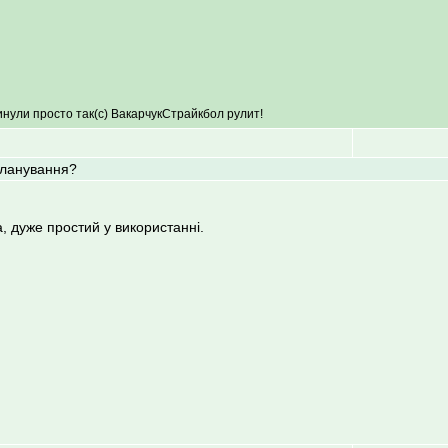
инули просто так(с) ВакарчукСтрайкбол рулит!
планування?
, дуже простий у використанні.