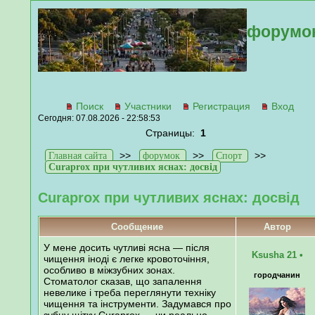
форумо
Поиск
Участники
Регистрация
Вход
Сегодня: 07.08.2026 - 22:58:53
Страницы:
1
>>
>>
>>
Главная сайта
форумок
Спорт
Curaprox при чутливих яснах: досвід
Curaprox при чутливих яснах: досвід
Сообщение
Автор
У мене досить чутливі ясна — після
Ksusha 21
•
чищення іноді є легке кровоточіння,
особливо в міжзубних зонах.
городчанин
Стоматолог сказав, що запалення
невелике і треба переглянути техніку
чищення та інструменти. Задумався про
зубну щітку Curaprox — чи реально