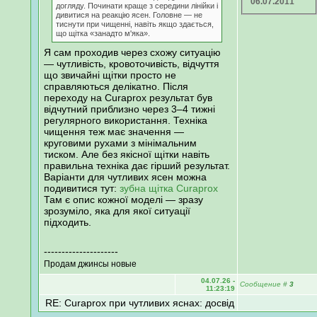
06.07.2011
догляду. Починати краще з середини лінійки і
дивитися на реакцію ясен. Головне — не
тиснути при чищенні, навіть якщо здається,
що щітка «занадто м'яка».
Я сам проходив через схожу ситуацію
— чутливість, кровоточивість, відчуття
що звичайні щітки просто не
справляються делікатно. Після
переходу на Curaprox результат був
відчутний приблизно через 3–4 тижні
регулярного використання. Техніка
чищення теж має значення —
круговими рухами з мінімальним
тиском. Але без якісної щітки навіть
правильна техніка дає гірший результат.
Варіанти для чутливих ясен можна
подивитися тут:
зубна щітка Curaprox
Там є опис кожної моделі — зразу
зрозуміло, яка для якої ситуації
підходить.
---------------------
Продам джинсы новые
04.07.26 -
Сообщение
#
3
11:23:19
RE: Curaprox при чутливих яснах: досвід