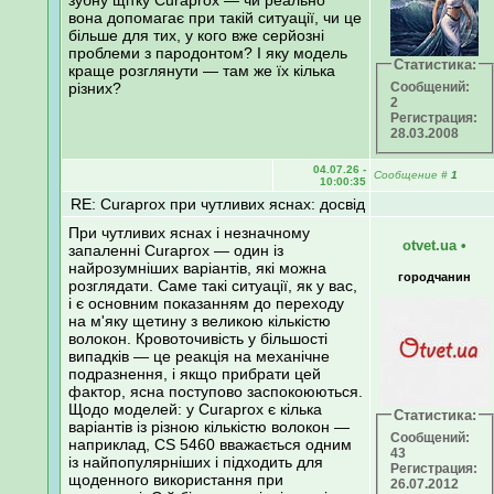
вона допомагає при такій ситуації, чи це
більше для тих, у кого вже серйозні
проблеми з пародонтом? І яку модель
Статистика:
краще розглянути — там же їх кілька
різних?
Сообщений:
2
Регистрация:
28.03.2008
04.07.26 -
Сообщение
#
1
10:00:35
RE: Curaprox при чутливих яснах: досвід
При чутливих яснах і незначному
otvet.ua
•
запаленні Curaprox — один із
найрозумніших варіантів, які можна
городчанин
розглядати. Саме такі ситуації, як у вас,
і є основним показанням до переходу
на м'яку щетину з великою кількістю
волокон. Кровоточивість у більшості
випадків — це реакція на механічне
подразнення, і якщо прибрати цей
фактор, ясна поступово заспокоюються.
Щодо моделей: у Curaprox є кілька
Статистика:
варіантів із різною кількістю волокон —
Сообщений:
наприклад, CS 5460 вважається одним
43
із найпопулярніших і підходить для
Регистрация:
щоденного використання при
26.07.2012