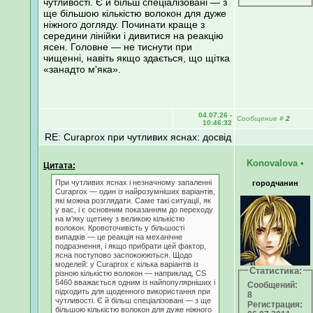
чутливості. Є й більш спеціалізовані — з
ще більшою кількістю волокон для дуже
ніжного догляду. Починати краще з
середини лінійки і дивитися на реакцію
ясен. Головне — не тиснути при
чищенні, навіть якщо здається, що щітка
«занадто м'яка».
04.07.26 -
Сообщение
#
2
10:46:32
RE: Curaprox при чутливих яснах: досвід
Konovalova
•
Цитата:
При чутливих яснах і незначному запаленні
городчанин
Curaprox — один із найрозумніших варіантів,
які можна розглядати. Саме такі ситуації, як
у вас, і є основним показанням до переходу
на м'яку щетину з великою кількістю
волокон. Кровоточивість у більшості
випадків — це реакція на механічне
подразнення, і якщо прибрати цей фактор,
ясна поступово заспокоюються. Щодо
моделей: у Curaprox є кілька варіантів із
Статистика:
різною кількістю волокон — наприклад, CS
5460 вважається одним із найпопулярніших і
Сообщений:
підходить для щоденного використання при
8
чутливості. Є й більш спеціалізовані — з ще
Регистрация:
більшою кількістю волокон для дуже ніжного