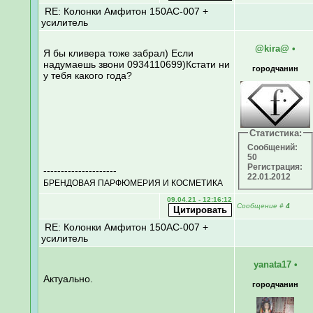
RE: Колонки Амфитон 150АС-007 +
усилитель
@kira@
•
Я бы кливера тоже забрал) Если
надумаешь звони 0934110699)Кстати ни
городчанин
у тебя какого года?
Статистика:
Сообщений:
50
Регистрация:
---------------------
22.01.2012
БРЕНДОВАЯ ПАРФЮМЕРИЯ И КОСМЕТИКА
09.04.21 - 12:16:12
Сообщение
#
4
RE: Колонки Амфитон 150АС-007 +
усилитель
yanata17
•
Актуально.
городчанин