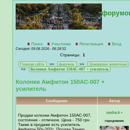
форумо
Поиск
Участники
Регистрация
Вход
Сегодня: 09.08.2026 - 06:28:52
Страницы:
1
>>
>>
Главная сайта
форумок
Домашние животные
>>
Колонки Амфитон 150АС-007 + усилитель
Колонки Амфитон 150АС-007 +
усилитель
Сообщение
Автор
sasha.k
•
Продам колонки Амфитон 150АС-007,
состояние - отличное. Цена - 750 грн.
городчанин
Также в продаже есть усилитель
Амфитон 50у-202с. Продан Тюнер