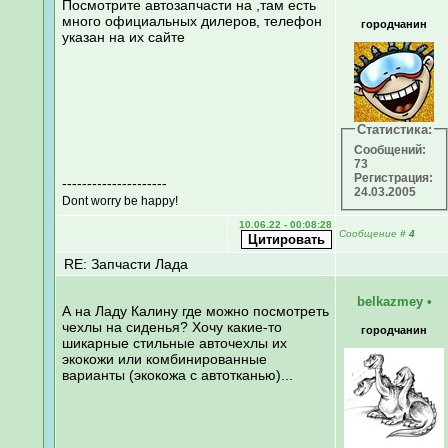
Посмотрите автозапчасти на ,там есть
много официальных дилеров, телефон
городчанин
указан на их сайте
Статистика:
Сообщений:
73
Регистрация:
---------------------
24.03.2005
Dont worry be happy!
10.06.22 - 00:08:28
Сообщение
#
4
RE: Запчасти Лада
belkazmey
•
А на Ладу Калину где можно посмотреть
чехлы на сиденья? Хочу какие-то
городчанин
шикарные стильные авточехлы их
экокожи или комбинированные
варианты (экокожа с автотканью)...