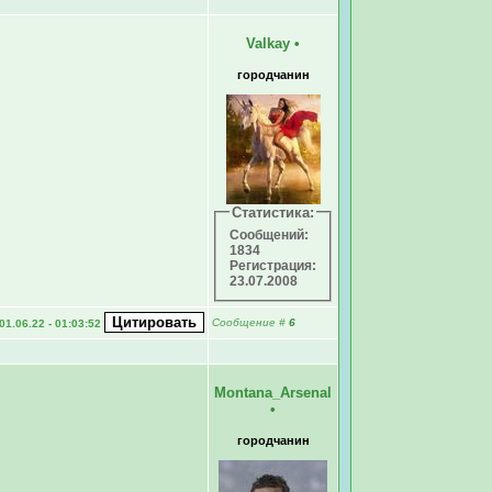
Valkay
•
городчанин
Статистика:
Сообщений:
1834
Регистрация:
23.07.2008
Сообщение
#
6
01.06.22 - 01:03:52
Montana_Arsenal
•
городчанин