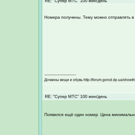
RE: "Супер МТС" 100 мин/день
Номера получены. Тему можно отправлять в 
---------------------
Дочкины вещи и обувь http://forum.gorod.dp.ua/show
RE: "Супер МТС" 100 мин/день
Появился ещё один номер. Цена минимальна 