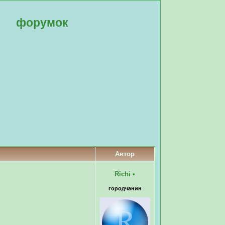
форумок
Автор
Richi
•
городчанин