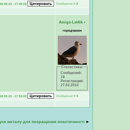
Сообщение
#
2
18.05.22 - 17:49:28
Amigo-Let4ik
•
городчанин
Статистика:
Сообщений:
19
Регистрация:
27.02.2010
Сообщение
#
3
18.05.22 - 17:53:09
уск металу для покращення пластичності
►