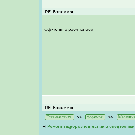
RE: Бэкгаммон
Офигеннно ребятки мои
RE: Бэкгаммон
>>
>>
Главная сайта
форумок
Магазины
◄
Ремонт гідророзподільників спецтехніки