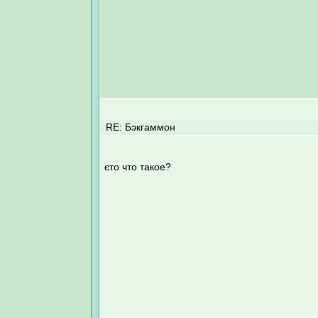
RE: Бэкгаммон
єто что такое?