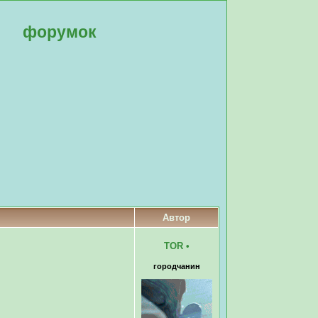
форумок
Автор
TOR
•
городчанин