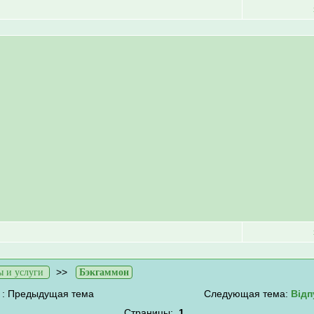
>>
 и услуги
Бэкгаммон
: Предыдущая тема
Следующая тема:
Відп
Страницы:
1