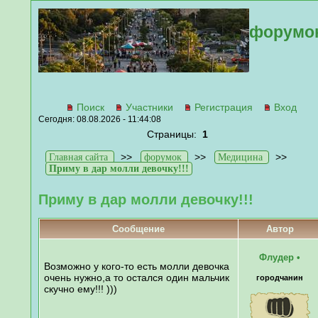
форумо
Поиск
Участники
Регистрация
Вход
Сегодня: 08.08.2026 - 11:44:08
Страницы:
1
>>
>>
>>
Главная сайта
форумок
Медицина
Приму в дар молли девочку!!!
Приму в дар молли девочку!!!
Сообщение
Автор
Флудер
•
Возможно у кого-то есть молли девочка
очень нужно,а то остался один мальчик
городчанин
скучно ему!!! )))