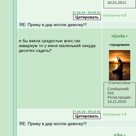
26.01.2011
27.06.25 - 09:09:21
Сообщение
#
2
RE: Приму в дар молли девочку!!!
oljuska
•
я бы взяла срадостью всех,так
городчанин
аквариум то у меня маленький некуда
десятех садить!!
Статистика:
Сообщений:
552
Регистрация:
14.11.2010
27.06.25 - 09:15:52
Сообщение
#
3
RE: Приму в дар молли девочку!!!
nJoy
•