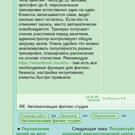
кроссфит до 8, персональные
тренировки естественно один на один.
Клиенты записываются сами, видят
сколько мест осталось. Если кто-то
отменяет запись, место автоматически
освобождается. Тренеры получают
списки участников перед занятием,
администратор контролирует общую
загрузку залов. Очень удобно что можно
анализировать популярность разных
тренировок, планировать расписание
на основе статистики. Рекомендую
https://smartbook.cloud/ru
- там есть все
необходимые функции для фитнес-
бизнеса, настройка интуитивная,
клиенты быстро привыкли.
10.11.25 -
Сообщение
#
3
18:03:32
RE: Автоматизация фитнес студии
>>
>>
>>
Главная сайта
форумок
Образование
Автоматизация фитнес студии
◄
Перевезення
Следующая тема:
Посоветуйт
речей на дачу
:
хороший диагностический центр 