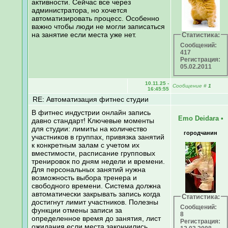
активности. Сейчас все через
администратора, но хочется
автоматизировать процесс. Особенно
важно чтобы люди не могли записаться
на занятие если места уже нет.
Статистика:
Сообщений:
417
Регистрация:
05.02.2011
10.11.25 -
Сообщение
#
1
16:45:55
RE: Автоматизация фитнес студии
В фитнес индустрии онлайн запись
Emo Deidara
•
давно стандарт! Ключевые моменты
для студии: лимиты на количество
городчанин
участников в группах, привязка занятий
к конкретным залам с учетом их
вместимости, расписание групповых
тренировок по дням недели и времени.
Для персональных занятий нужна
возможность выбора тренера и
свободного времени. Система должна
автоматически закрывать запись когда
Статистика:
достигнут лимит участников. Полезны
Сообщений:
функции отмены записи за
8
определенное время до занятия, лист
Регистрация:
ожидания если места закончились.