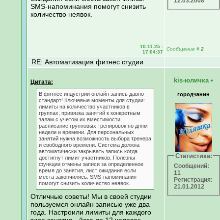
12.03.2008
SMS-напоминания помогут снизить
количество неявок.
10.11.25 -
Сообщение
#
2
17:04:37
RE: Автоматизация фитнес студии
kis-юличка
•
Цитата:
В фитнес индустрии онлайн запись давно
городчанин
стандарт! Ключевые моменты для студии:
лимиты на количество участников в
группах, привязка занятий к конкретным
залам с учетом их вместимости,
расписание групповых тренировок по дням
недели и времени. Для персональных
занятий нужна возможность выбора тренера
и свободного времени. Система должна
автоматически закрывать запись когда
Статистика:
достигнут лимит участников. Полезны
функции отмены записи за определенное
Сообщений:
время до занятия, лист ожидания если
11
места закончились. SMS-напоминания
Регистрация:
помогут снизить количество неявок.
21.01.2012
Отличные советы! Мы в своей студии
пользуемся онлайн записью уже два
года. Настроили лимиты для каждого
типа занятия - йога до 12 человек,