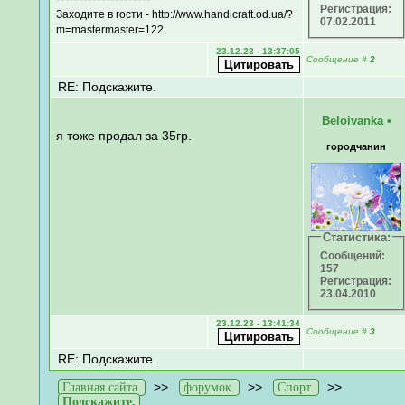
Регистрация:
Заходите в гости - http://www.handicraft.od.ua/?
07.02.2011
m=mastermaster=122
23.12.23 - 13:37:05
Сообщение
#
2
RE: Подскажите.
Beloivanka
•
я тоже продал за 35гр.
городчанин
Статистика:
Сообщений:
157
Регистрация:
23.04.2010
23.12.23 - 13:41:34
Сообщение
#
3
RE: Подскажите.
>>
>>
>>
Главная сайта
форумок
Спорт
Подскажите.