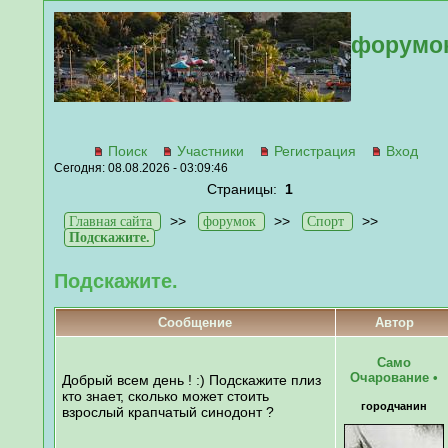
форумо
Поиск
Участники
Регистрация
Вход
Сегодня: 08.08.2026 - 03:09:46
Страницы:
1
>>
>>
>>
Главная сайта
форумок
Спорт
Подскажите.
Подскажите.
Сообщение
Автор
Само
Очарование
•
Добрый всем день ! :) Подскажите плиз
кто знает, сколько может стоить
городчанин
взрослый крапчатый синодонт ?