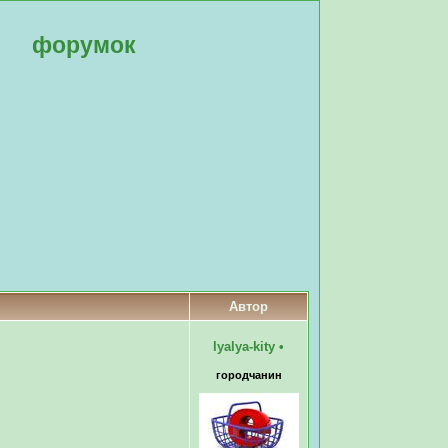
форумок
Автор
lyalya-kity
•
городчанин