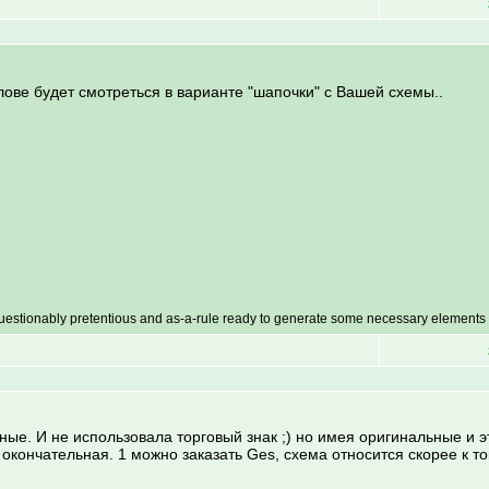
лове будет смотреться в варианте "шапочки" с Вашей схемы..
questionably pretentious and as-a-rule ready to generate some necessary elements 
ные. И не использовала торговый знак ;) но имея оригинальные и э
кончательная. 1 можно заказать Ges, схема относится скорее к тон