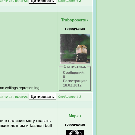
Сообщение
#
2
28.12.23 - 03:56:50
Truboposerte
•
городчанин
Статистика:
Сообщений:
8
Регистрация:
18.02.2012
on writings representing.
Сообщение
#
3
28.12.23 - 04:05:26
Марк
•
ти в наличии могу сказать
городчанин
ким летним и fashion buff