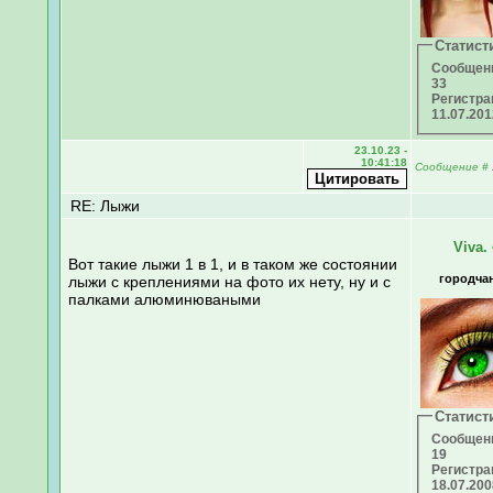
Статист
Сообщен
33
Регистра
11.07.20
23.10.23 -
10:41:18
Сообщение
#
RE: Лыжи
Viva.
Вот такие лыжи 1 в 1, и в таком же состоянии
городча
лыжи с креплениями на фото их нету, ну и с
палками алюминюваными
Статист
Сообщен
19
Регистра
18.07.20