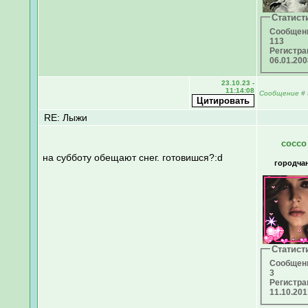
Статист
Сообщен
113
Регистра
06.01.20
23.10.23 -
11:14:08
Сообщение
#
RE: Лыжи
cocco
на субботу обещают снег. готовишся?:d
городча
Статист
Сообщен
3
Регистра
11.10.20