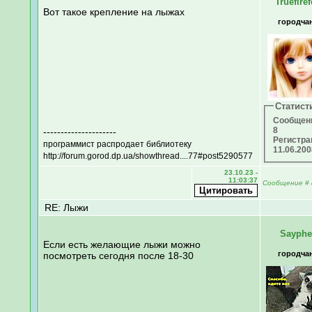
Truefire
Вот такое крепление на лыжах
городча
Статист
Сообщен
8
---------------------
Регистра
программист распродает библиотеку
11.06.20
http://forum.gorod.dp.ua/showthread....77#post5290577
23.10.23 -
11:03:37
Сообщение
#
RE: Лыжи
Sayphe
Если есть желающие лыжи можно
городча
посмотреть сегодня после 18-30