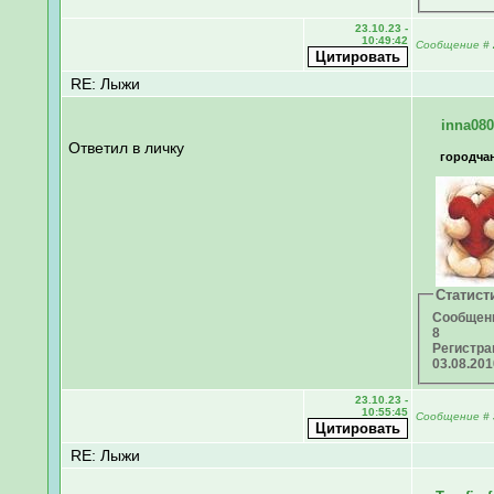
23.10.23 -
10:49:42
Сообщение
#
RE: Лыжи
inna08
Ответил в личку
городча
Статист
Сообщен
8
Регистра
03.08.20
23.10.23 -
10:55:45
Сообщение
#
RE: Лыжи