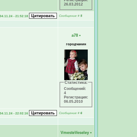
Регистрация:
26.03.2012
Сообщение
#
5
04.11.24 - 21:52:18
а78
•
городчанин
Статистика:
Сообщений:
4
Регистрация:
06.05.2010
Сообщение
#
6
04.11.24 - 22:02:16
VmesteVeseley
•