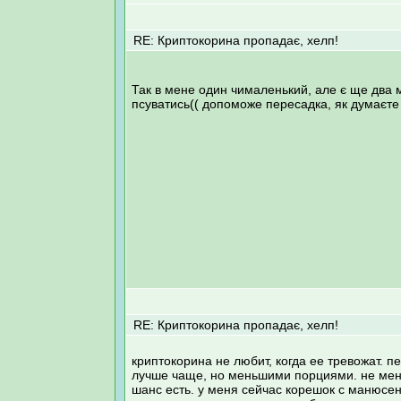
RE: Криптокорина пропадає, хелп!
Так в мене один чималенький, але є ще два 
псуватись(( допоможе пересадка, як думаєте
RE: Криптокорина пропадає, хелп!
криптокорина не любит, когда ее тревожат. п
лучше чаще, но меньшими порциями. не меняй
шанс есть. у меня сейчас корешок с манюсен