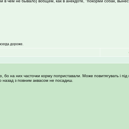
 ни в чем не бывало) вобщем, как в анекдоте, "покорми собак, вынес
всегда дороже.
ію, бо на них часточки корму поприставали. Може повитягувать і під
бо назад з повним аквасом не посадиш.