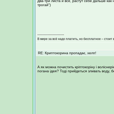
два-три листа и все, растут себе дальше как
трогай")
---------------------
В мире за всё надо платить, но бесплатное – стоит 
RE: Криптокорина пропадає, хелп!
А як можна почистить кріптокоріну і воліснер
погана ідея? Тоді прийдеться зливать воду, 