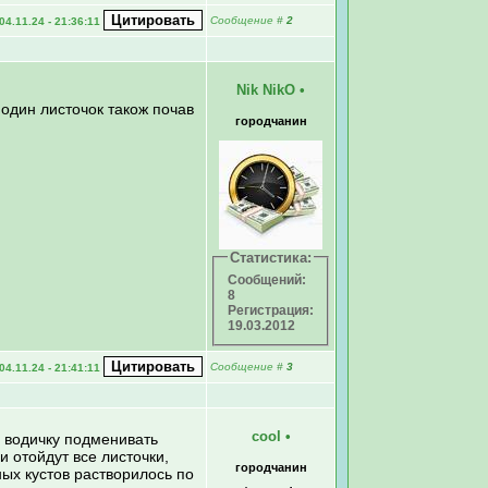
Сообщение
#
2
04.11.24 - 21:36:11
Nik NikO
•
 один листочок також почав
городчанин
Статистика:
Сообщений:
8
Регистрация:
19.03.2012
Сообщение
#
3
04.11.24 - 21:41:11
cool
•
. водичку подменивать
и отойдут все листочки,
городчанин
ных кустов растворилось по