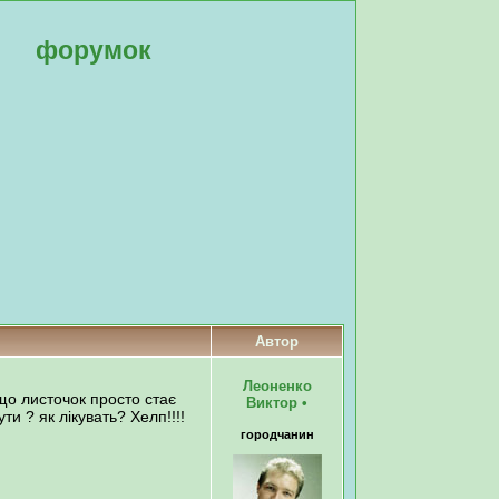
форумок
Автор
Леоненко
що листочок просто стає
Виктор
•
и ? як лікувать? Хелп!!!!
городчанин