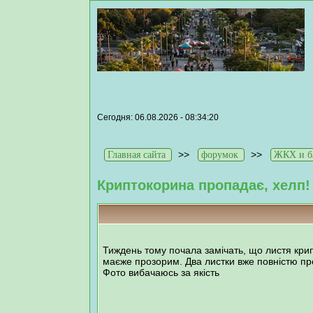
Сегодня: 06.08.2026 - 08:34:20
>>
>>
Главная сайта
форумок
ЖКХ и бл
Криптокорина пропадає, хелп!
Тиждень тому почала замічать, що листя кри
маєже прозорим. Два листки вже повністю проп
Фото вибачаюсь за якість