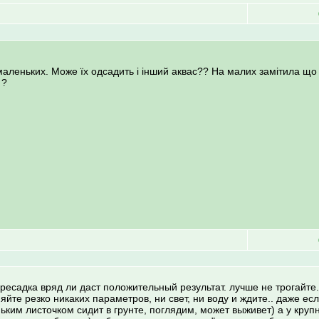
маленьких. Може їх одсадить і інший аквас?? На малих замітила що
 ?
ересадка вряд ли даст положительный результат. лучше не трогайте
те резко никаких параметров, ни свет, ни воду и ждите.. даже есл
ьким листочком сидит в грунте, поглядим, может выживет) а у круп