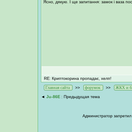
Ясно, дякую. І ще запитання: замок і ваза п
RE: Криптокорина пропадає, хелп!
>>
>>
Главная сайта
форумок
ЖКХ и бл
◄
Ju-86E
: Предыдущая тема
Администратор запретил 