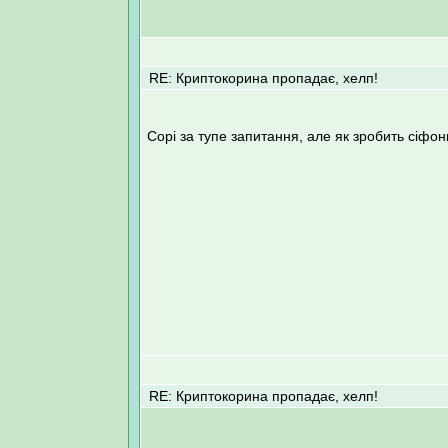
RE: Криптокорина пропадає, хелп!
Cорі за тупе запитання, але як зробить сіфо
RE: Криптокорина пропадає, хелп!