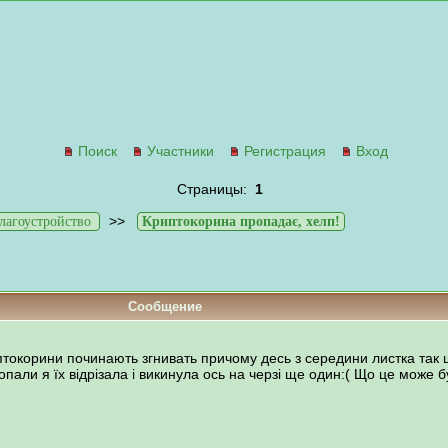
Поиск
Участники
Регистрация
Вход
Страницы:
1
>>
агоустройство
Криптокорина пропадає, хелп!
Сообщение
птокорини починають згнивать причому десь з середини листка так 
али я їх відрізала і викинула ось на черзі ще один:( Що це може бут