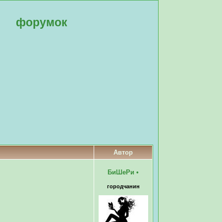
форумок
Автор
БиШеРи
•
городчанин