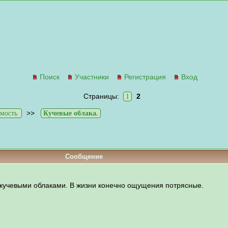
Поиск
Участники
Регистрация
Вход
Страницы:
2
1
>>
мость
Кучевые облака.
Сообщение
 кучевыми облаками. В жизни конечно ощущения потрясные.