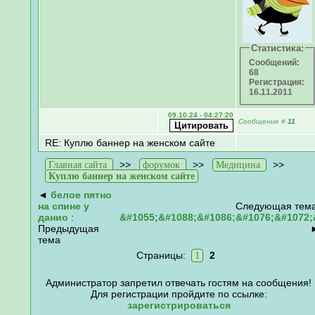
Статистика:
Сообщений:
68
Регистрация:
16.11.2011
09.10.24 - 04:27:20
Сообщение
#
11
RE: Куплю баннер на женском сайте
>>
>>
>>
Главная сайта
форумок
Медицина
Куплю баннер на женском сайте
◄
белое пятно
на спине у
Следующая тема
данио
:
&#1055;&#1088;&#1086;&#1076;&#1072;
Предыдущая
тема
Страницы:
2
1
Администратор запретил отвечать гостям на сообщения!
Для регистрации пройдите по ссылке:
зарегистрироваться