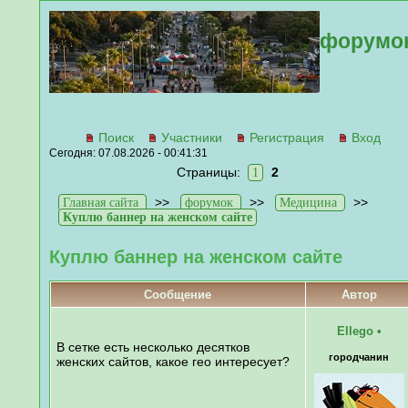
форумо
Поиск
Участники
Регистрация
Вход
Сегодня: 07.08.2026 - 00:41:31
Страницы:
2
1
>>
>>
>>
Главная сайта
форумок
Медицина
Куплю баннер на женском сайте
Куплю баннер на женском сайте
Сообщение
Автор
Ellego
•
В сетке есть несколько десятков
городчанин
женских сайтов, какое гео интересует?