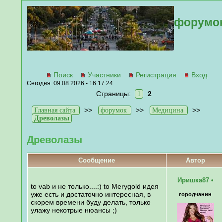
форумо
Поиск
Участники
Регистрация
Вход
Сегодня: 09.08.2026 - 16:17:24
Страницы:
2
1
>>
>>
>>
Главная сайта
форумок
Медицина
Древолазы
Древолазы
Сообщение
Автор
Иришка87
•
to vab и не только....:) to Merygold идея
уже есть и достаточно интересная, в
городчанин
скорем времени буду делать, только
улажу некотрые нюансы ;)