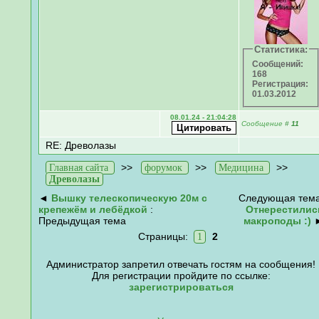
Статистика:
Сообщений:
168
Регистрация:
01.03.2012
08.01.24 - 21:04:28
Сообщение
#
11
RE: Древолазы
>>
>>
>>
Главная сайта
форумок
Медицина
Древолазы
◄
Вышку телескопическую 20м с
Следующая тема
крепежём и лебёдкой
:
Отнерестилис
Предыдущая тема
макроподы :)
Страницы:
2
1
Администратор запретил отвечать гостям на сообщения!
Для регистрации пройдите по ссылке:
зарегистрироваться