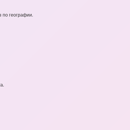
 по географии.
а.