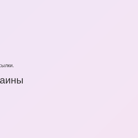
сылки.
раины