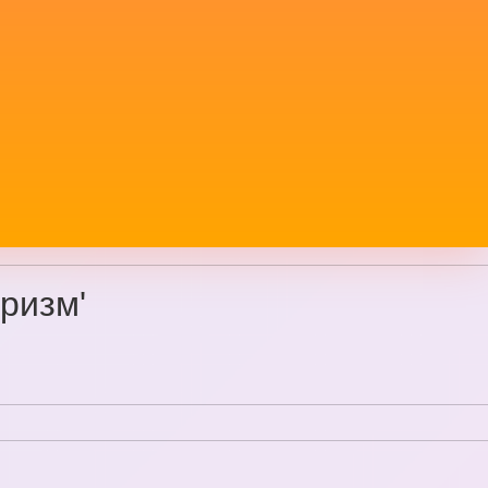
уризм'